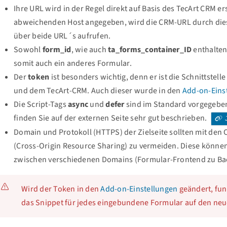
Ihre URL wird in der Regel direkt auf Basis des TecArt CRM er
abweichenden Host angegeben, wird die CRM-URL durch diese
über beide URL´s aufrufen.
Sowohl
form_id
, wie auch
ta_forms_container_ID
enthalten
somit auch ein anderes Formular.
Der
token
ist besonders wichtig, denn er ist die Schnittstel
und dem TecArt-CRM. Auch dieser wurde in den
Add-on-Eins
Die Script-Tags
async
und
defer
sind im Standard vorgegebe
finden Sie auf der externen Seite sehr gut beschrieben.
J
Domain und Protokoll (HTTPS) der Zielseite sollten mit d
(Cross-Origin Resource Sharing) zu vermeiden. Diese könne
zwischen verschiedenen Domains (Formular-Frontend zu Bac
Wird der Token in den
Add-on-Einstellungen
geändert, fun
das Snippet für jedes eingebundene Formular auf den ne