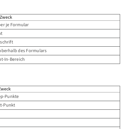
 Zweck
er je Formular
nt
schrift
oberhalb des Formulars
t-In-Bereich
 Zweck
ep-Punkte
tt-Punkt