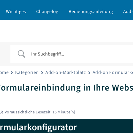
Wichtiges
Changelog
Bedienungsanleitung
Add-
ome
Kategorien
Add-on-Marktplatz
Add-on Formulark
Formulareinbindung in Ihre Webs
Voraussichtliche Lesezeit: 15 Minute(n)
rmularkonfigurator