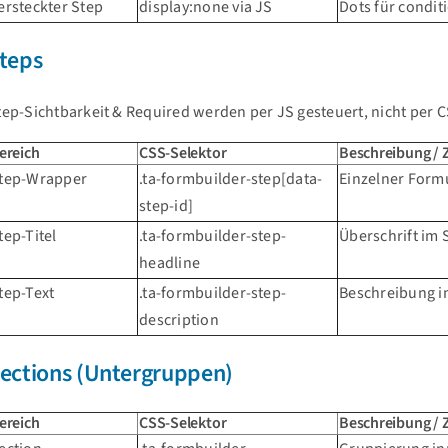
ersteckter Step
display:none via JS
Dots für condi
teps
tep-Sichtbarkeit & Required werden per JS gesteuert, nicht per 
ereich
CSS-Selektor
Beschreibung /
tep-Wrapper
.ta-formbuilder-step[data-
Einzelner Form
step-id]
tep-Titel
.ta-formbuilder-step-
Überschrift im 
headline
tep-Text
.ta-formbuilder-step-
Beschreibung i
description
ections (Untergruppen)
ereich
CSS-Selektor
Beschreibung /