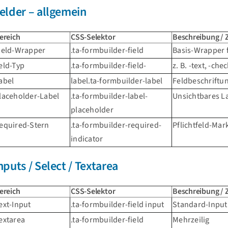
elder – allgemein
ereich
CSS-Selektor
Beschreibung /
ield-Wrapper
.ta-formbuilder-field
Basis-Wrapper f
eld-Typ
.ta-formbuilder-field-
z. B. -text, -che
abel
label.ta-formbuilder-label
Feldbeschriftu
laceholder-Label
.ta-formbuilder-label-
Unsichtbares La
placeholder
equired-Stern
.ta-formbuilder-required-
Pflichtfeld-Mar
indicator
nputs / Select / Textarea
ereich
CSS-Selektor
Beschreibung /
ext-Input
.ta-formbuilder-field input
Standard-Input
extarea
.ta-formbuilder-field
Mehrzeilig