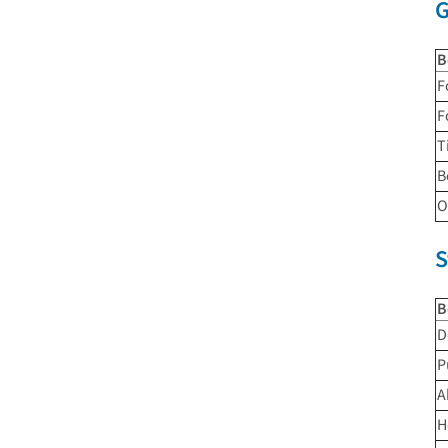
G
B
F
F
T
B
O
S
B
D
P
A
H