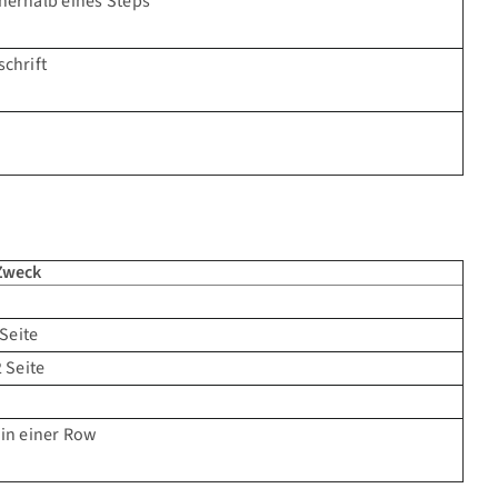
nerhalb eines Steps
chrift
 Zweck
 Seite
 Seite
 in einer Row