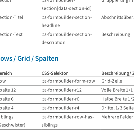
ection
.ta-formbuilder-
Gruppierung in
section[data-section-id]
ection-Titel
.ta-formbuilder-section-
Abschnittsübers
headline
ection-Text
.ta-formbuilder-section-
Beschreibung
description
ows / Grid / Spalten
ereich
CSS-Selektor
Beschreibung /
ow
.ta-formbuilder-form-row
Grid-Zeile
palte 12
.ta-formbuilder-r12
Volle Breite 1/1
palte 6
.ta-formbuilder-r6
Halbe Breite 1/2
palte 4
.ta-formbuilder-r4
Drittel 1/3 Seite
iblings
.ta-formbuilder-row-has-
Mehrere Felder
Geschwister)
siblings