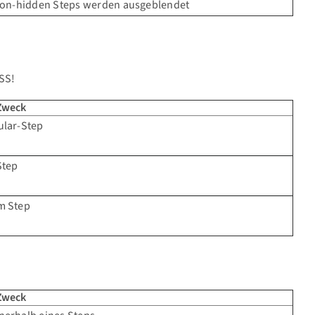
tion-hidden Steps werden ausgeblendet
CSS!
 Zweck
ular-Step
Step
m Step
 Zweck