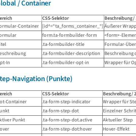
lobal / Container
ereich
CSS-Selektor
Beschreibung /
ormular-Container
[id^=“ta_forms_container_“]
Äußerer Wrapp
ormular
form.ta-formbuilder-form
<form>-Eleme
itel
.ta-formbuilder-title
Formular-Über
eschreibung
.ta-formbuilder-description
Beschreibung 
pt-In
.ta-formbuilder-opt-in
Wrapper für Op
tep-Navigation (Punkte)
ereich
CSS-Selektor
Beschreibung /
ot-Container
.ta-form-step-indicator
Wrapper für St
unkt
.ta-form-step-dot
Einzelner Schri
ktiver Punkt
.ta-form-step-dot.active
Aktueller Step
over
.ta-form-step-dot:hover
Hover-Effekt