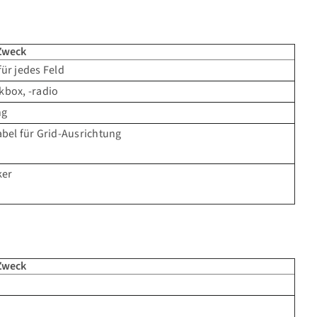
 Zweck
ür jedes Feld
ckbox, -radio
ng
bel für Grid-Ausrichtung
ker
 Zweck