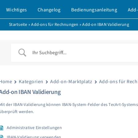
Wichtiges
Changelog
Bedienungsanleitung
Add-
Startseite
»
Add-ons für Rechnungen
»
Add-on IBAN Validierung
Home
Kategorien
Add-on-Marktplatz
Add-ons für Rec
Add-on IBAN Validierung
Mit der IBAN-Validierung können IBAN-System-Felder des TecArt-Systems
überprüft werden.
Administrative Einstellungen
IBAN-Validierung verwenden