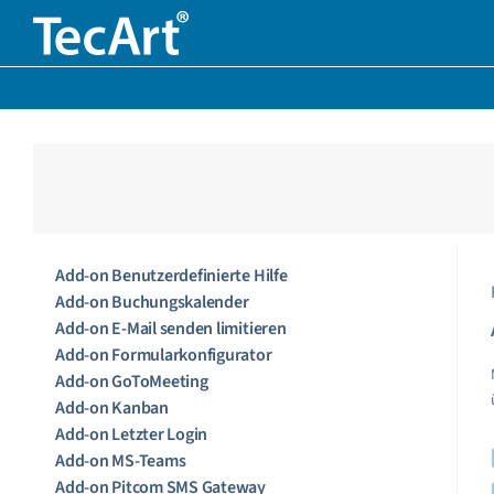
Zum
Inhalt
springen
Add-on Benutzerdefinierte Hilfe
Add-on Buchungskalender
Add-on E-Mail senden limitieren
Add-on Formularkonfigurator
Add-on GoToMeeting
Add-on Kanban
Add-on Letzter Login
Add-on MS-Teams
Add-on Pitcom SMS Gateway