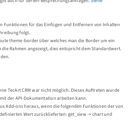
 gilt auch für Serien-Besprechungsanfragen.
Siehe
n Funktionen für das Einfügen und Entfernen von Inhalten
hreibung folgt.
ribute theme-border über welches man die Border um ein
n die Rahmen angezeigt, dies entspricht dem Standardwert.
rden.
hne TecArt CRM war nicht möglich. Dieses Auftreten wurde
 mit der API-Dokumentation arbeiten kann.
aus Add-ons heraus, wenn die folgenden Funktionen der von
efinierten Wert zurücklieferten: get_view -> chart und