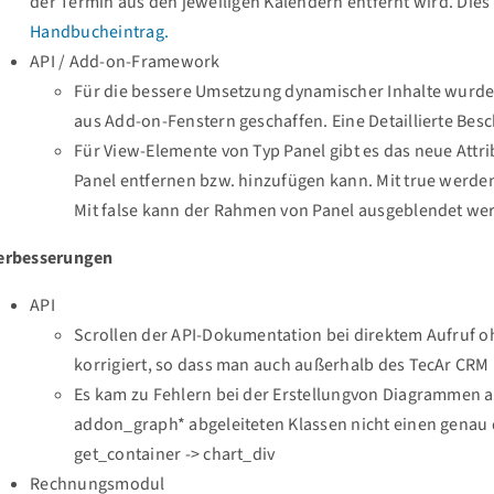
der Termin aus den jeweiligen Kalendern entfernt wird. Dies
Handbucheintrag.
API / Add-on-Framework
Für die bessere Umsetzung dynamischer Inhalte wurde
aus Add-on-Fenstern geschaffen. Eine Detaillierte Besc
Für View-Elemente von Typ Panel gibt es das neue Att
Panel entfernen bzw. hinzufügen kann. Mit true werde
Mit false kann der Rahmen von Panel ausgeblendet we
erbesserungen
API
Scrollen der API-Dokumentation bei direktem Aufruf o
korrigiert, so dass man auch außerhalb des TecAr CRM
Es kam zu Fehlern bei der Erstellungvon Diagrammen 
addon_graph* abgeleiteten Klassen nicht einen genau d
get_container -> chart_div
Rechnungsmodul