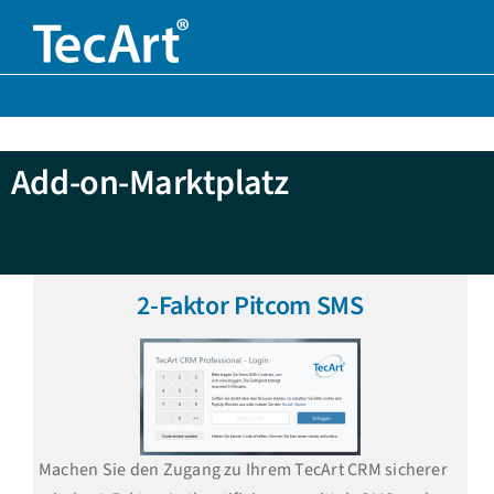
Zum
Inhalt
springen
Add-on-Marktplatz
2-Faktor Pitcom SMS
Machen Sie den Zugang zu Ihrem TecArt CRM sicherer