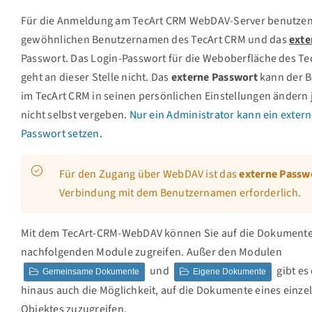
Für die Anmeldung am TecArt CRM WebDAV-Server benutzen 
gewöhnlichen Benutzernamen des TecArt CRM und das
exte
Passwort. Das Login-Passwort für die Weboberfläche des Te
geht an dieser Stelle nicht. Das
externe Passwort
kann der B
im TecArt CRM in seinen persönlichen Einstellungen ändern
nicht selbst vergeben.
Nur ein Administrator kann ein exter
Passwort setzen.
Für den Zugang über WebDAV ist das
externe Passw
Verbindung mit dem Benutzernamen erforderlich.
Mit dem TecArt-CRM-WebDAV können Sie auf die Dokumente
nachfolgenden Module zugreifen. Außer den Modulen
und
gibt es
Gemeinsame Dokumente
Eigene Dokumente
hinaus auch die Möglichkeit, auf die Dokumente eines einze
Objektes zuzugreifen.