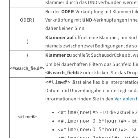
Klammer durch das UND verbunden werden
Bei der
ODER
-Verknüpfung mit Klammerbild
ODER (
Verknüpfung mit
UND
-Verknüpfungen inne
daher keinen Sinn.
Klammer auf
öffnet eine Klammer, um Such
(
niemals zwischen zwei Bedingungen, da so
)
Klammer zu
schließt Suchausdrücke ab, we
Um bei dauerhaften Filtern das Suchfeld fü
<#search_field#>
<#search_field#>
oder klicken Sie das Dr
lässt eine flexible Interpreta
<#time#>
Datum und Uhrzeitangaben hinterlegt sind.
Informationen finden Sie in den
Variablen f
– Ist die aktuelle Z
<#time(now)#>
<#time#>
– Ist
<#time(now-0.5*hour)#>
– Ist
<#time(now+0.5*hour)#>