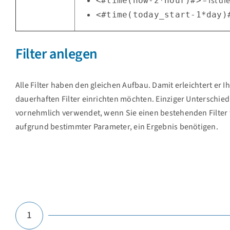
– Ist di
<#time(now-2*hour)#>
<#time(today_start-1*day)
Filter anlegen
Alle Filter haben den gleichen Aufbau. Damit erleichtert er I
dauerhaften Filter einrichten möchten. Einziger Unterschied 
vornehmlich verwendet, wenn Sie einen bestehenden Filter 
aufgrund bestimmter Parameter, ein Ergebnis benötigen.
1