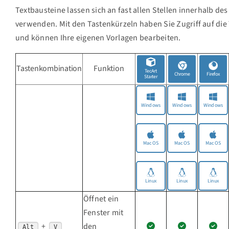
Textbausteine lassen sich an fast allen Stellen innerhalb de
verwenden. Mit den Tastenkürzeln haben Sie Zugriff auf die
und können Ihre eigenen Vorlagen bearbeiten.
Tastenkombination
Funktion
TecArt
Chrome
Firefox
Starter
Windows
Windows
Windows
MacOS
MacOS
MacOS
Linux
Linux
Linux
Öffnet ein
Fenster mit
+
den
Alt
V