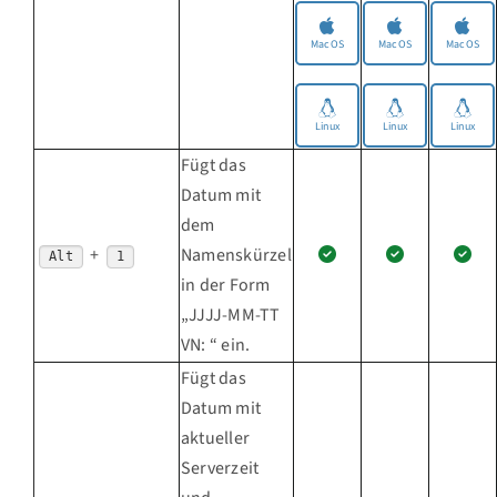
MacOS
MacOS
MacOS
Linux
Linux
Linux
Fügt das
Datum mit
dem
+
Namenskürzel
Alt
1
in der Form
„JJJJ-MM-TT
VN: “ ein.
Fügt das
Datum mit
aktueller
Serverzeit