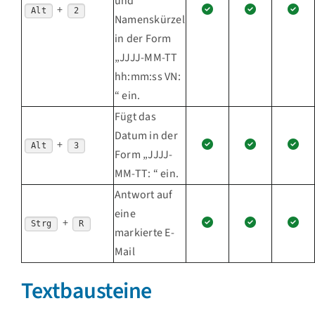
und
+
Alt
2
Namenskürzel
in der Form
„JJJJ-MM-TT
hh:mm:ss VN:
“ ein.
Fügt das
Datum in der
+
Alt
3
Form „JJJJ-
MM-TT: “ ein.
Antwort auf
eine
+
Strg
R
markierte E-
Mail
Textbausteine