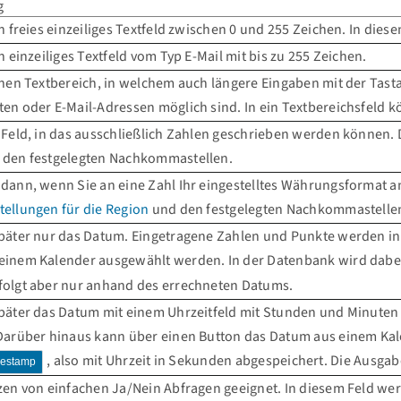
g
in freies einzeiliges Textfeld zwischen 0 und 255 Zeichen. In die
in einzeiliges Textfeld vom Typ E-Mail mit bis zu 255 Zeichen.
inen Textbereich, in welchem auch längere Eingaben mit der Ta
en oder E-Mail-Adressen möglich sind. In ein Textbereichsfeld k
 Feld, in das ausschließlich Zahlen geschrieben werden können. 
den festgelegten Nachkommastellen.
 dann, wenn Sie an eine Zahl Ihr eingestelltes Währungsformat 
ellungen für die Region
und den festgelegten Nachkommastelle
später nur das Datum. Eingetragene Zahlen und Punkte werden in
einem Kalender ausgewählt werden. In der Datenbank wird dabe
folgt aber nur anhand des errechneten Datums.
später das Datum mit einem Uhrzeitfeld mit Stunden und Minuten
 Darüber hinaus kann über einen Button das Datum aus einem Kal
, also mit Uhrzeit in Sekunden abgespeichert. Die Ausga
mestamp
zen von einfachen Ja/Nein Abfragen geeignet. In diesem Feld wer