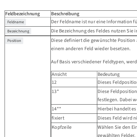
Feldbezeichnung
Beschreibung
Der Feldname ist nur eine Information fü
Feldname
Die Bezeichnung des Feldes nutzen Sie in
Bezeichnung
Diese definiert die gewünschte Position a
Position
einem anderen Feld wieder besetzen.
Auf Basis verschiedener Feldtypen, werd
Ansicht
Bedeutung
12
Dieses Feldpositio
13*
Diese Feldposition
festlegen. Dabei 
14**
Hierbei handelt es
fixiert
Dieses Feld wird n
Kopfzeile
Wählen Sie den Ein
gewählten Felder.