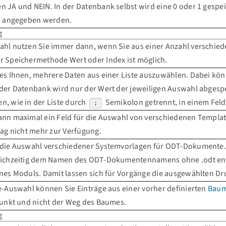
 JA und NEIN. In der Datenbank selbst wird eine 0 oder 1 gespe
 1 angegeben werden.
g
hl nutzen Sie immer dann, wenn Sie aus einer Anzahl verschiede
r Speichermethode Wert oder Index ist möglich.
es Ihnen, mehrere Daten aus einer Liste auszuwählen. Dabei könn
der Datenbank wird nur der Wert der jeweiligen Auswahl abgespei
, wie in der Liste durch
Semikolon getrennt, in einem Fel
;
nn maximal ein Feld für die Auswahl von verschiedenen Template
rag nicht mehr zur Verfügung.
 die Auswahl verschiedener Systemvorlagen für ODT-Dokumente. I
eichzeitig dem Namen des ODT-Dokumentennamens ohne .odt ents
nes Moduls. Damit lassen sich für Vorgänge die ausgewählten D
e-Auswahl können Sie Einträge aus einer vorher definierten
Baum
Punkt und nicht der Weg des Baumes.
g