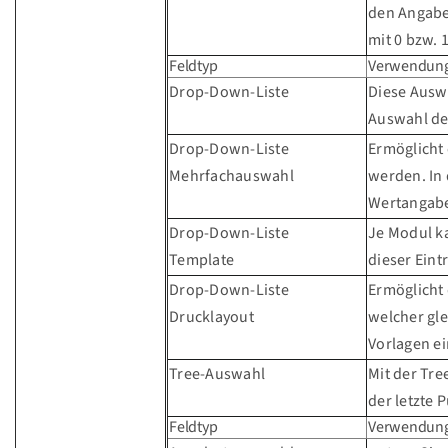
den Angaben
mit 0 bzw.
Feldtyp
Verwendun
Drop-Down-Liste
Diese Auswa
Auswahl de
Drop-Down-Liste
Ermöglicht 
Mehrfachauswahl
werden. In 
Wertangaben
Drop-Down-Liste
Je Modul ka
Template
dieser Eint
Drop-Down-Liste
Ermöglicht
Drucklayout
welcher gl
Vorlagen ei
Tree-Auswahl
Mit der Tre
der letzte 
Feldtyp
Verwendun