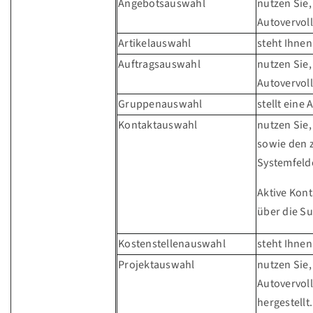
Angebotsauswahl
nutzen Sie,
Autovervol
Artikelauswahl
steht Ihne
Auftragsauswahl
nutzen Sie,
Autovervol
Gruppenauswahl
stellt eine
Kontaktauswahl
nutzen Sie,
sowie den z
Systemfeld
Aktive Kont
über die S
Kostenstellenauswahl
steht Ihne
Projektauswahl
nutzen Sie,
Autovervol
hergestellt.