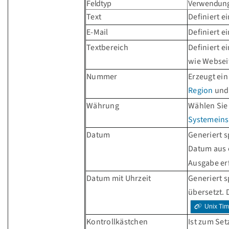
Feldtyp
Verwendun
Text
Definiert e
E-Mail
Definiert e
Textbereich
Definiert e
wie Webseit
Nummer
Erzeugt ein
Region
und 
Währung
Wählen Sie
Systemeinst
Datum
Generiert 
Datum aus 
Ausgabe er
Datum mit Uhrzeit
Generiert 
übersetzt.
Unix Ti
Kontrollkästchen
Ist zum Set