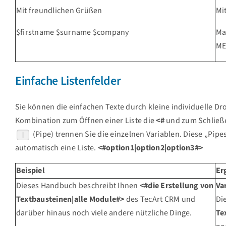
Mit freundlichen Grüßen
Mi
$firstname $surname $company
Ma
ME
Einfache Listenfelder
Sie können die einfachen Texte durch kleine individuelle D
Kombination zum Öffnen einer Liste die
<#
und zum Schlie
(Pipe) trennen Sie die einzelnen Variablen. Diese „Pi
|
automatisch eine Liste.
<#option1|option2|option3#>
Beispiel
Er
Dieses Handbuch beschreibt Ihnen
<#die Erstellung von
Va
Textbausteinen|alle Module#>
des TecArt CRM und
Di
darüber hinaus noch viele andere nützliche Dinge.
Te