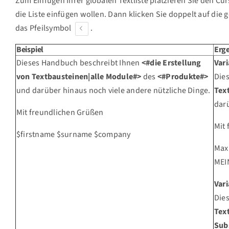
Zum Einfügen Ihrer globalen Textliste platzieren Sie den Cur
die Liste einfügen wollen. Dann klicken Sie doppelt auf die
das Pfeilsymbol
.
Beispiel
Erg
Dieses Handbuch beschreibt Ihnen
<#die Erstellung
Vari
von Textbausteinen|alle Module#>
des
<#Produkte#>
Die
und darüber hinaus noch viele andere nützliche Dinge.
Tex
darü
Mit freundlichen Grüßen
Mit
$firstname $surname $company
Max
MEI
Vari
Die
Tex
Sub