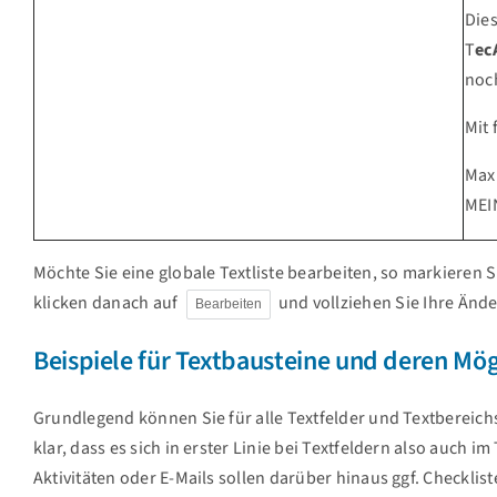
Die
T
ec
noch
Mit
Max
MEI
Möchte Sie eine globale Textliste bearbeiten, so markieren 
klicken danach auf
und vollziehen Sie Ihre Änd
Bearbeiten
Beispiele für Textbausteine und deren Mög
Grundlegend können Sie für alle Textfelder und Textbereich
klar, dass es sich in erster Linie bei Textfeldern also auch i
Aktivitäten oder E-Mails sollen darüber hinaus ggf. Checkl