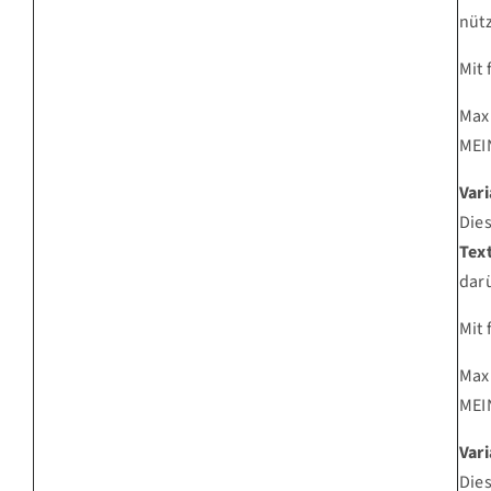
nütz
Mit
Max
MEI
Vari
Die
Tex
darü
Mit
Max
MEI
Vari
Die