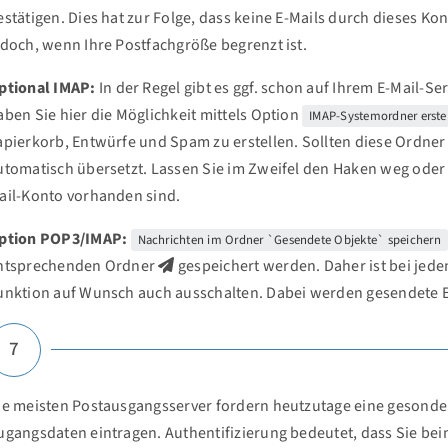
estätigen. Dies hat zur Folge, dass keine E-Mails durch dieses Ko
edoch, wenn Ihre Postfachgröße begrenzt ist.
ptional IMAP:
In der Regel gibt es ggf. schon auf Ihrem E-Mail-Se
aben Sie hier die Möglichkeit mittels Option
IMAP-Systemordner erste
apierkorb, Entwürfe und Spam zu erstellen. Sollten diese Ordner 
utomatisch übersetzt. Lassen Sie im Zweifel den Haken weg oder s
ail-Konto vorhanden sind.
ption POP3/IMAP:
Nachrichten im Ordner `Gesendete Objekte` speichern
ntsprechenden Ordner
gespeichert werden. Daher ist bei jede
unktion auf Wunsch auch ausschalten. Dabei werden gesendete E
7
ie meisten Postausgangsserver fordern heutzutage eine gesondert
ugangsdaten eintragen. Authentifizierung bedeutet, dass Sie be