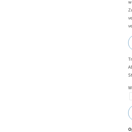
w
Z
v
v
T
A
S
W
O