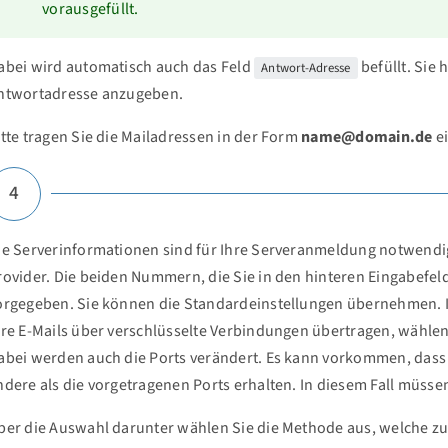
vorausgefüllt.
abei wird automatisch auch das Feld
befüllt. Sie
Antwort-Adresse
ntwortadresse anzugeben.
itte tragen Sie die Mailadressen in der Form
name@domain.de
ei
4
ie Serverinformationen sind für Ihre Serveranmeldung notwendig.
rovider. Die beiden Nummern, die Sie in den hinteren Eingabefe
orgegeben. Sie können die Standardeinstellungen übernehmen. I
hre E-Mails über verschlüsselte Verbindungen übertragen, wählen 
abei werden auch die Ports verändert. Es kann vorkommen, dass
ndere als die vorgetragenen Ports erhalten. In diesem Fall müsse
ber die Auswahl darunter wählen Sie die Methode aus, welche z