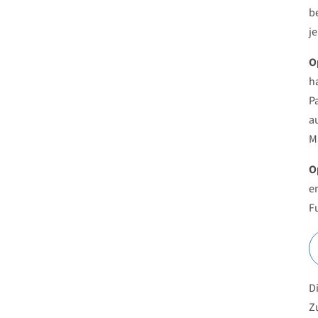
b
j
O
h
P
a
M
O
e
F
D
Z