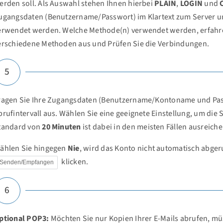
erden soll. Als Auswahl stehen Ihnen hierbei
PLAIN
,
LOGIN
und
ugangsdaten (Benutzername/Passwort) im Klartext zum Server un
erwendet werden. Welche Methode(n) verwendet werden, erfahren 
erschiedene Methoden aus und Prüfen Sie die Verbindungen.
5
ragen Sie Ihre Zugangsdaten (Benutzername/Kontoname und Pass
brufintervall aus. Wählen Sie eine geeignete Einstellung, um die S
tandard von
20 Minuten
ist dabei in den meisten Fällen ausreich
ählen Sie hingegen
Nie
, wird das Konto nicht automatisch abger
klicken.
Senden/Empfangen
6
ptional POP3:
Möchten Sie nur Kopien Ihrer E-Mails abrufen, mü