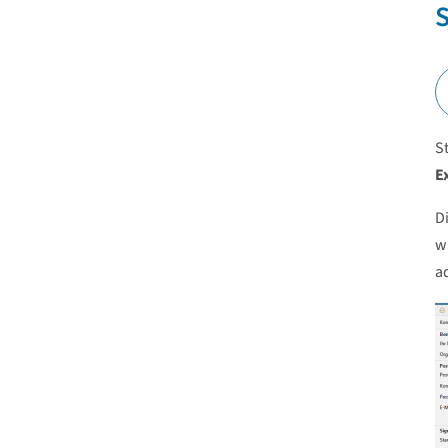
S
S
E
D
w
a